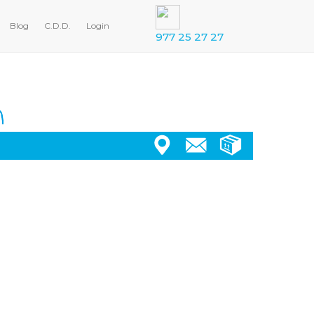
Blog
C.D.D.
Login
977 25 27 27