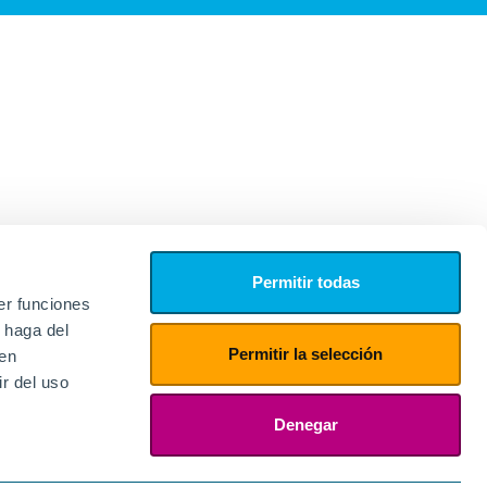
Permitir todas
er funciones
 haga del
Permitir la selección
den
r del uso
edores
ies
Denegar
ogin