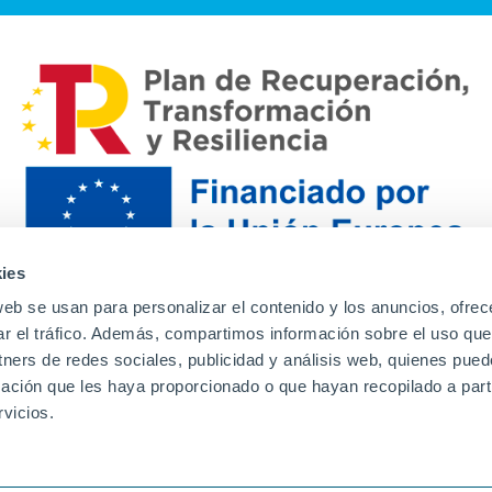
ies
web se usan para personalizar el contenido y los anuncios, ofrec
ar el tráfico. Además, compartimos información sobre el uso que
tners de redes sociales, publicidad y análisis web, quienes pue
ación que les haya proporcionado o que hayan recopilado a parti
Contacto
Canal de denuncias
Envia tu CV
Prove
vicios.
Aviso Legal
Política de privacidad
Política de Cook
Familias
Intranet
Incidencias
Soporte
L