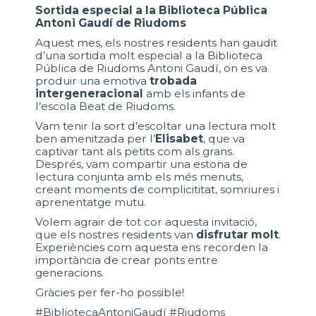
Sortida especial a la Biblioteca Pública
Antoni Gaudí de Riudoms
Aquest mes, els nostres residents han gaudit
d’una sortida molt especial a la Biblioteca
Pública de Riudoms Antoni Gaudí, on es va
produir una emotiva
trobada
intergeneracional
amb els infants de
l’escola Beat de Riudoms.
Vam tenir la sort d’escoltar una lectura molt
ben amenitzada per l’
Elisabet
, que va
captivar tant als petits com als grans.
Després, vam compartir una estona de
lectura conjunta amb els més menuts,
creant moments de complicititat, somriures i
aprenentatge mutu.
Volem agrair de tot cor aquesta invitació,
que els nostres residents van
disfrutar molt
.
Experiències com aquesta ens recorden la
importància de crear ponts entre
generacions.
Gràcies per fer-ho possible!
#BibliotecaAntoniGaudí #Riudoms