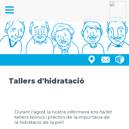
Toggle
navigation
Tallers d'hidratació
Durant l'agost la nostre infermera ens ha fet
tallers teòrics i pràctics de la importàcia de
la hidratació de la pell.