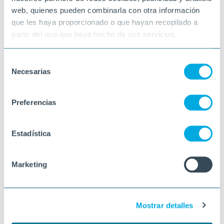
contemplar-les i connectar amb l’expressió
que cada pintura reflecteix.
web, quienes pueden combinarla con otra información
que les haya proporcionado o que hayan recopilado a
Perquè l’art és un mitjà per connectar amb
un mateix i amb els altres al llarg de tota la
partir del uso que haya hecho de sus servicios.
vida. ✨
01-09-2025
Selección
RIUDOMS
Necesarias
de
consentimiento
Preferencias
Estadística
Marketing
Mostrar detalles