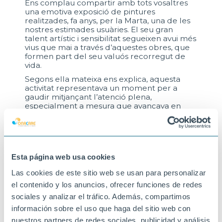
Ens complau compartir amb tots vosaltres
una emotiva exposició de pintures
realitzades, fa anys, per la Marta, una de les
nostres estimades usuàries. El seu gran
talent artístic i sensibilitat segueixen avui més
vius que mai a través d’aquestes obres, que
formen part del seu valuós recorregut de
vida.
Segons ella mateixa ens explica, aquesta
activitat representava un moment per a
gaudir mitjançant l’atenció plena,
especialment a mesura que avançava en
cada quadre. Menciona que li resultava molt
gratificant reflexionar sobre cada traç i
planificar acuradament les pinzellades
següents.
Aquesta iniciativa posa en valor les activitats
Esta página web usa cookies
significatives vinculades a la història de vida
Las cookies de este sitio web se usan para personalizar
de cada persona, reforçant la seva identitat i
promovent el benestar emocional.
el contenido y los anuncios, ofrecer funciones de redes
Les pintures estan exposades al passadís
sociales y analizar el tráfico. Además, compartimos
situat darrere la recepció del centre.
información sobre el uso que haga del sitio web con
Convidem a usuaris i familiars a aturar-se a
nuestros partners de redes sociales, publicidad y análisis