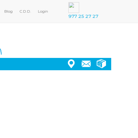
Blog
C.D.D.
Login
977 25 27 27