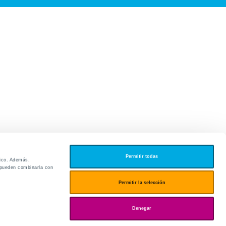
Permitir todas
fico. Además,
s pueden combinarla con
edores
Permitir la selección
ies
Denegar
ogin