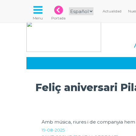
Actualidad
Nues
Menu
Portada
Feliç aniversari Pil
Amb música, riures i de companyia hem co
19-08-2025