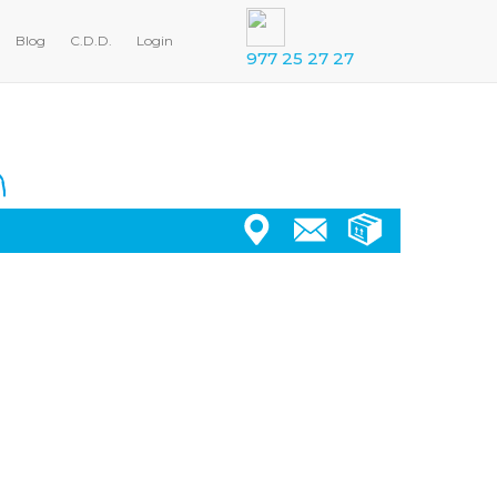
Blog
C.D.D.
Login
977 25 27 27