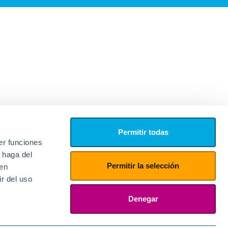
Permitir todas
er funciones
 haga del
Permitir la selección
den
r del uso
edores
ies
Denegar
ogin