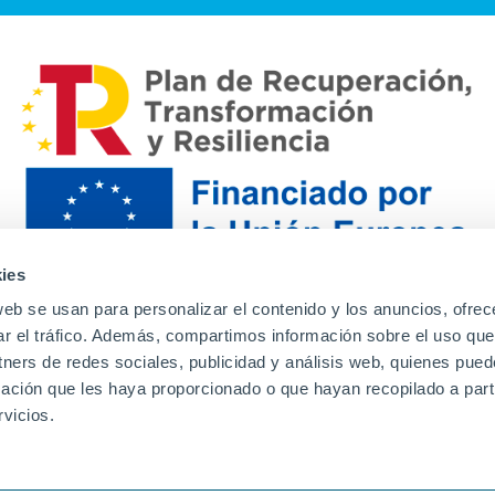
ies
web se usan para personalizar el contenido y los anuncios, ofrec
ar el tráfico. Además, compartimos información sobre el uso que
tners de redes sociales, publicidad y análisis web, quienes pue
ación que les haya proporcionado o que hayan recopilado a parti
Contacto
Canal de denuncias
Envia tu CV
Prove
vicios.
Aviso Legal
Política de privacidad
Política de Cook
Familias
Intranet
Incidencias
Soporte
L