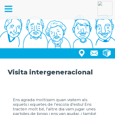
Toggle
navigation
Visita intergeneracional
Ens agrada moltíssim quan visitem als
xiquets i xiquetes de l'escola d'estiu! Ens
tracten molt bé, l'altre dia vam jugar unes
partides de bingo i ens van ajudar, i també