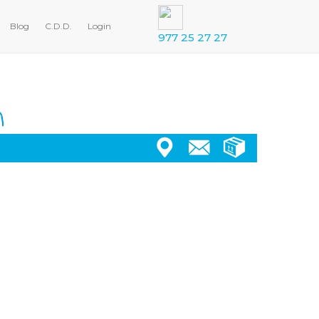
Blog
C.D.D.
Login
977 25 27 27