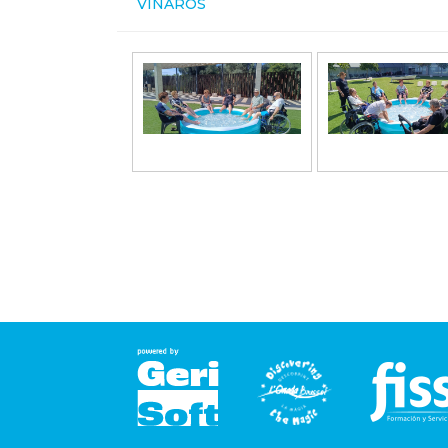
VINARÒS