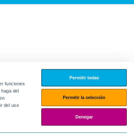
Permitir todas
er funciones
 haga del
Permitir la selección
den
r del uso
edores
ies
Denegar
ogin