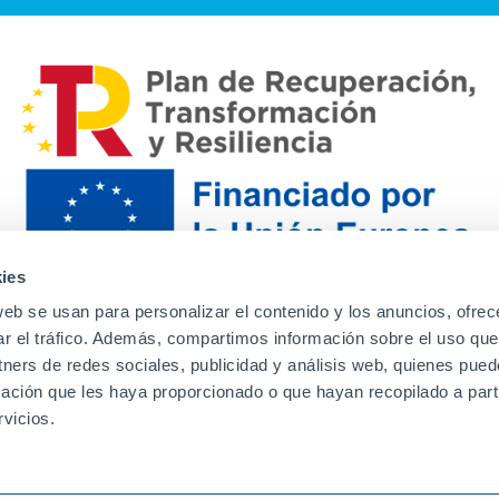
ies
web se usan para personalizar el contenido y los anuncios, ofrec
ar el tráfico. Además, compartimos información sobre el uso que
tners de redes sociales, publicidad y análisis web, quienes pue
ación que les haya proporcionado o que hayan recopilado a parti
Contacto
Canal de denuncias
Envia tu CV
Prove
vicios.
Aviso Legal
Política de privacidad
Política de Cook
Familias
Intranet
Incidencias
Soporte
L