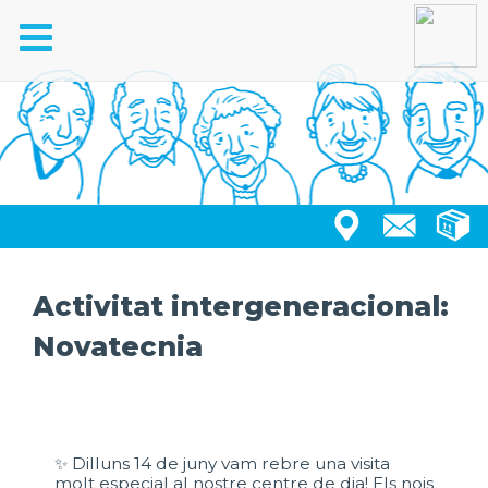
Toggle
navigation
Activitat intergeneracional:
Novatecnia
✨ Dilluns 14 de juny vam rebre una visita
molt especial al nostre centre de dia! Els nois