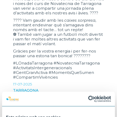
i noies del curs de Novatecnia de Tarragona
van venir a compartir una jornada plena
d’activitats amb els nostres avis i àvies. ????
???? Vam gaudir amb les
caixes sorpresa
,
intentant endevinar què s’amagava dins
només amb el tacte… tot un repte!
⚽ També vam jugar a un futbolí molt divertit
i vam fer moltes altres activitats que van fer
passar el matí volant.
Gràcies per la vostra energia i per fer-nos
passar una estona tan bonica! ????????
#LOnadaTarragona #NovatecniaTarragona
#ActivitatsIntergeneracionals
#GentGranActiva #MomentsQueSumen
#CompartimVivències
17-07-2025
TARRAGONA