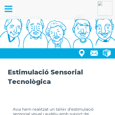
Toggle
navigation
Estimulació Sensorial
Tecnològica
Avui hem realitzat un taller d'estimulació
sensorial visual i auditiu amb suport de