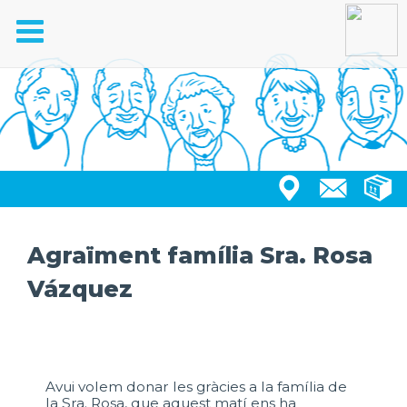
Toggle
navigation
Agraïment família Sra. Rosa
Vázquez
Avui volem donar les gràcies a la família de
la Sra. Rosa, que aquest matí ens ha