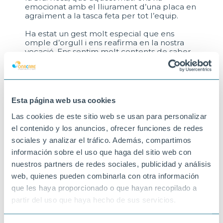
emocionat amb el lliurament d’una placa en
agraïment a la tasca feta per tot l’equip.
Ha estat un gest molt especial que ens
omple d’orgull i ens reafirma en la nostra
vocació. Ens sentim molt contents de saber
que, durant tot aquest temps, ens heu sentit
com una segona família.
La Sra. Rosa sempre ocuparà un lloc molt
especial en els nostres records i al cor de
Esta página web usa cookies
L'Onada Riudoms
.
Las cookies de este sitio web se usan para personalizar
Gràcies per la confiança, el reconeixement i,
el contenido y los anuncios, ofrecer funciones de redes
sobretot, per deixar-nos caminar al vostre
sociales y analizar el tráfico. Además, compartimos
costat!
información sobre el uso que haga del sitio web con
18-06-2025
nuestros partners de redes sociales, publicidad y análisis
RIUDOMS
web, quienes pueden combinarla con otra información
que les haya proporcionado o que hayan recopilado a
partir del uso que haya hecho de sus servicios.