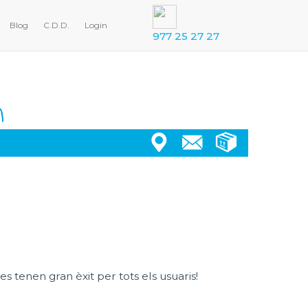
Blog
C.D.D.
Login
977 25 27 27
es tenen gran èxit per tots els usuaris!