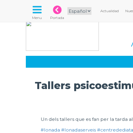
Actualidad
Nues
Menu
Portada
Tallers psicoestim
Un dels tallers que es fan per la tarda al
#lonada
#lonadaserveis
#centredediat