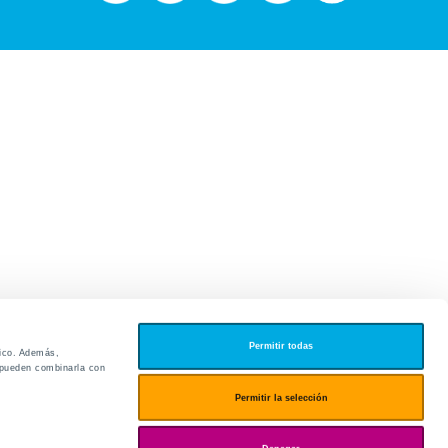
Permitir todas
fico. Además,
s pueden combinarla con
edores
Permitir la selección
ies