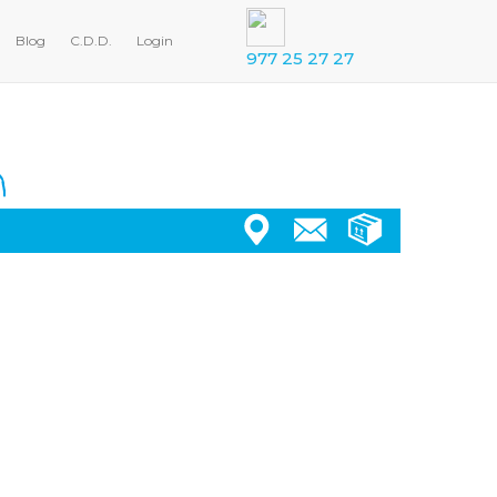
Blog
C.D.D.
Login
977 25 27 27