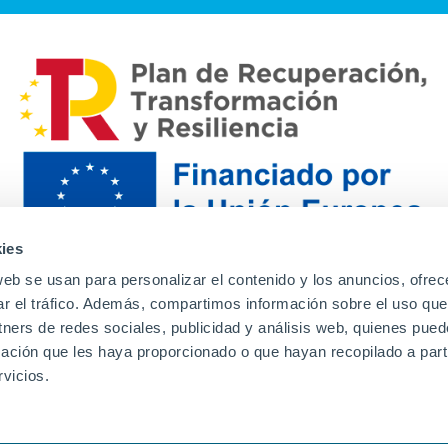
ies
web se usan para personalizar el contenido y los anuncios, ofrec
ar el tráfico. Además, compartimos información sobre el uso que
tners de redes sociales, publicidad y análisis web, quienes pue
ación que les haya proporcionado o que hayan recopilado a parti
Contacto
Canal de denuncias
Envia tu CV
Prove
vicios.
Aviso Legal
Política de privacidad
Política de Cook
Familias
Intranet
Incidencias
Soporte
L