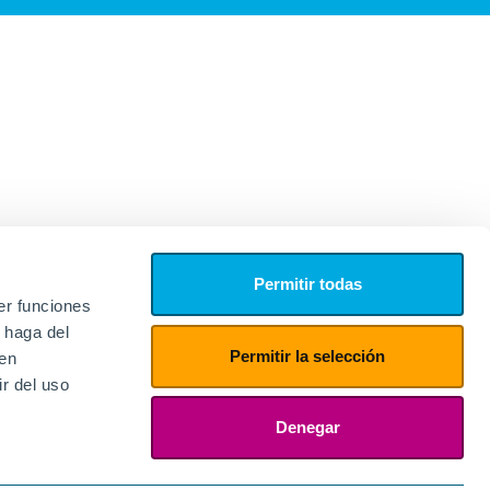
Permitir todas
er funciones
 haga del
Permitir la selección
den
r del uso
edores
ies
Denegar
ogin