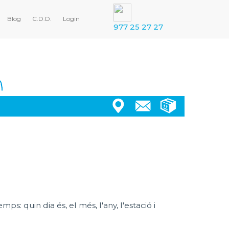
Blog
C.D.D.
Login
977 25 27 27
ps: quin dia és, el més, l'any, l'estació i