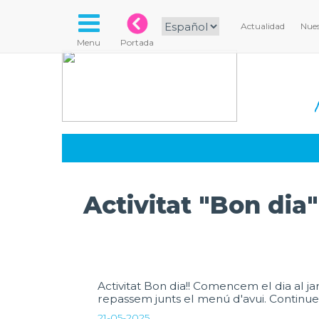
Actualidad
Nues
Menu
Portada
Activitat "Bon dia"
Activitat Bon dia!! Comencem el dia al jard
repassem junts el menú d'avui. Continuem 
21-05-2025