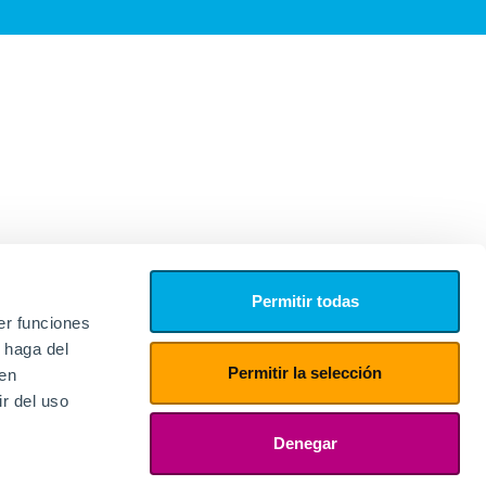
Permitir todas
er funciones
 haga del
Permitir la selección
den
r del uso
edores
ies
Denegar
ogin