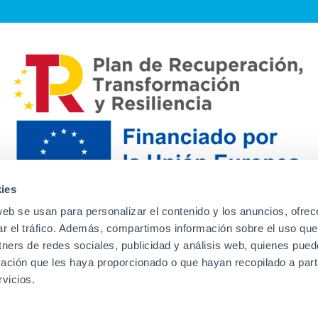
ies
web se usan para personalizar el contenido y los anuncios, ofrec
ar el tráfico. Además, compartimos información sobre el uso que
tners de redes sociales, publicidad y análisis web, quienes pue
ación que les haya proporcionado o que hayan recopilado a parti
Contacto
Canal de denuncias
Envia tu CV
Prove
vicios.
Aviso Legal
Política de privacidad
Política de Cook
Familias
Intranet
Incidencias
Soporte
L