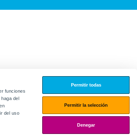
Permitir todas
er funciones
 haga del
Permitir la selección
den
r del uso
edores
ies
Denegar
ogin