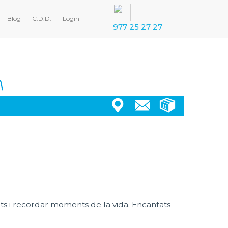
Blog
C.D.D.
Login
977 25 27 27
ents i recordar moments de la vida. Encantats