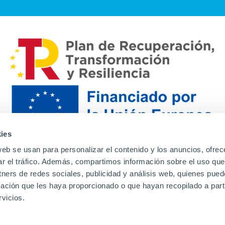
ies
web se usan para personalizar el contenido y los anuncios, ofrec
ar el tráfico. Además, compartimos información sobre el uso que
tners de redes sociales, publicidad y análisis web, quienes pue
ación que les haya proporcionado o que hayan recopilado a parti
Contacto
Canal de denuncias
Envia tu CV
Prove
vicios.
Aviso Legal
Política de privacidad
Política de Cook
Familias
Intranet
Incidencias
Soporte
L