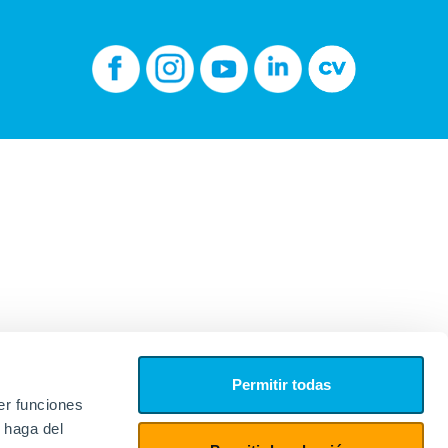
Permitir todas
er funciones
 haga del