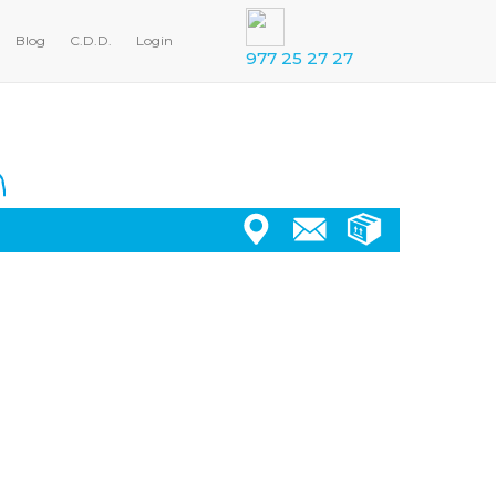
Blog
C.D.D.
Login
977 25 27 27