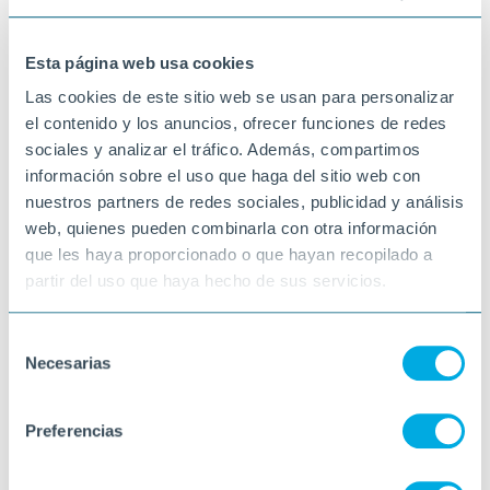
passat 31/03/2025 a Tarragona.
24-04-2025
Esta página web usa cookies
L'AMPOLLA
Las cookies de este sitio web se usan para personalizar
el contenido y los anuncios, ofrecer funciones de redes
sociales y analizar el tráfico. Además, compartimos
información sobre el uso que haga del sitio web con
nuestros partners de redes sociales, publicidad y análisis
web, quienes pueden combinarla con otra información
que les haya proporcionado o que hayan recopilado a
partir del uso que haya hecho de sus servicios.
Selección
Necesarias
de
consentimiento
Preferencias