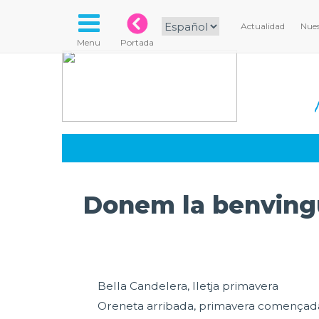
Actualidad
Nues
Menu
Portada
Donem la benvingu
Bella Candelera, lletja primavera
Oreneta arribada, primavera començad