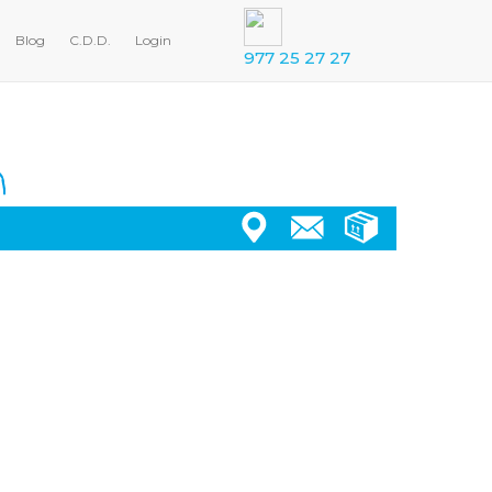
Blog
C.D.D.
Login
977 25 27 27