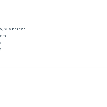
a, ni la berena
vera
a
!