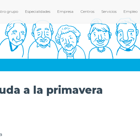
tro grupo
Especialidades
Empresa
Centros
Servicios
Empleo
da a la primavera
a