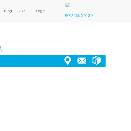
Blog
C.D.D.
Login
977 25 27 27