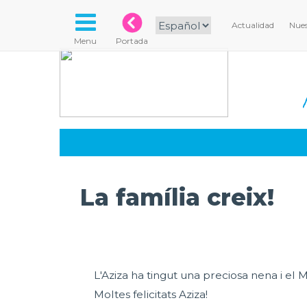
Actualidad
Nues
Menu
Portada
La família creix!
L'Aziza ha tingut una preciosa nena i el 
Moltes felicitats Aziza!