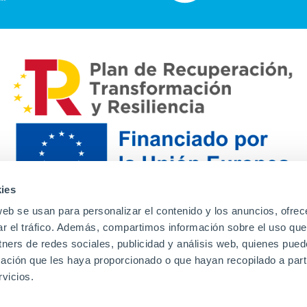
ies
web se usan para personalizar el contenido y los anuncios, ofrec
ar el tráfico. Además, compartimos información sobre el uso que
tners de redes sociales, publicidad y análisis web, quienes pue
ación que les haya proporcionado o que hayan recopilado a parti
Contacto
Canal de denuncias
Envia tu CV
Prove
vicios.
Aviso Legal
Política de privacidad
Política de Cook
Familias
Intranet
Incidencias
Soporte
L