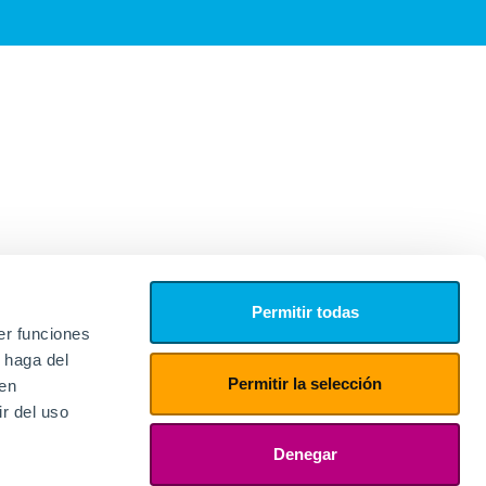
Permitir todas
er funciones
 haga del
Permitir la selección
den
r del uso
edores
ies
Denegar
ogin