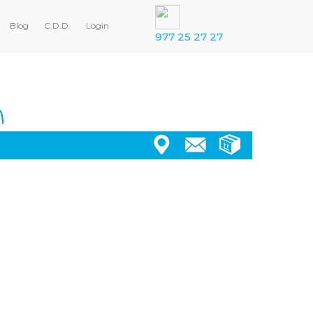
Blog
C.D.D.
Login
977 25 27 27