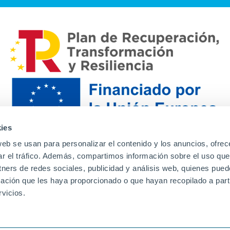
ies
web se usan para personalizar el contenido y los anuncios, ofrec
ar el tráfico. Además, compartimos información sobre el uso que
tners de redes sociales, publicidad y análisis web, quienes pue
ación que les haya proporcionado o que hayan recopilado a parti
Contacto
Canal de denuncias
Envia tu CV
Prove
vicios.
Aviso Legal
Política de privacidad
Política de Cook
Familias
Intranet
Incidencias
Soporte
L