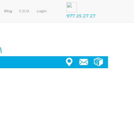
Blog
C.D.D.
Login
977 25 27 27