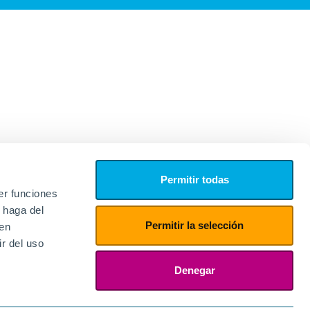
Permitir todas
er funciones
 haga del
Permitir la selección
den
r del uso
edores
ies
Denegar
ogin