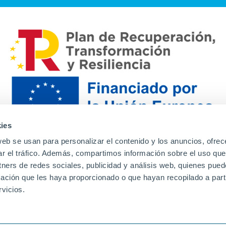
ies
web se usan para personalizar el contenido y los anuncios, ofrec
ar el tráfico. Además, compartimos información sobre el uso que
tners de redes sociales, publicidad y análisis web, quienes pue
ación que les haya proporcionado o que hayan recopilado a parti
Contacto
Canal de denuncias
Envia tu CV
Prove
vicios.
Aviso Legal
Política de privacidad
Política de Cook
Familias
Intranet
Incidencias
Soporte
L