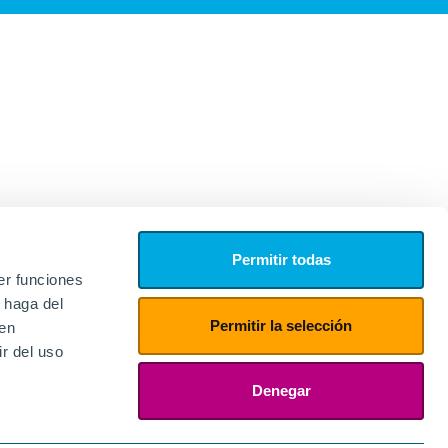
Permitir todas
er funciones
 haga del
Permitir la selección
den
r del uso
edores
ies
Denegar
ogin