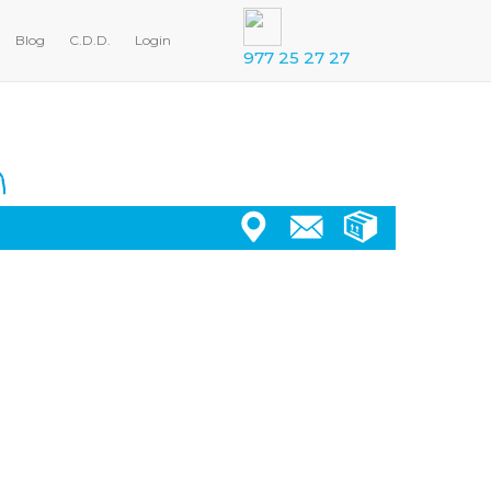
Blog
C.D.D.
Login
977 25 27 27