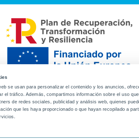
ies
web se usan para personalizar el contenido y los anuncios, ofrec
ar el tráfico. Además, compartimos información sobre el uso que
tners de redes sociales, publicidad y análisis web, quienes pue
ación que les haya proporcionado o que hayan recopilado a parti
Contacto
Canal de denuncias
Envia tu CV
Prove
vicios.
Aviso Legal
Política de privacidad
Política de Cook
Familias
Intranet
Incidencias
Soporte
L