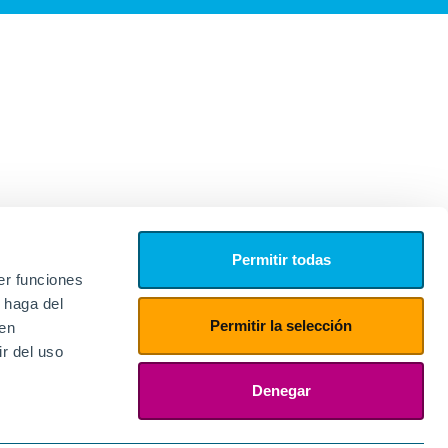
Permitir todas
er funciones
 haga del
Permitir la selección
den
r del uso
edores
ies
Denegar
ogin