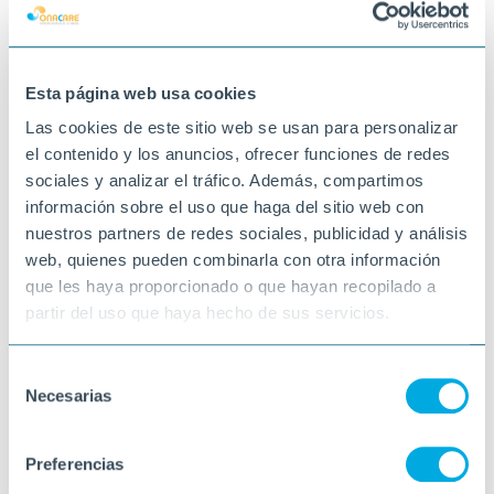
domiciliaria está formado y preparado para
ello. Si quieres información, ponte en
contacto con nosotros llamando al
603046128 o enviándonos un privado…
Esta página web usa cookies
12-03-2025
Las cookies de este sitio web se usan para personalizar
SANT ADRIÀ, BESÒS MINA
el contenido y los anuncios, ofrecer funciones de redes
sociales y analizar el tráfico. Además, compartimos
información sobre el uso que haga del sitio web con
nuestros partners de redes sociales, publicidad y análisis
web, quienes pueden combinarla con otra información
que les haya proporcionado o que hayan recopilado a
partir del uso que haya hecho de sus servicios.
Selección
Necesarias
de
consentimiento
Preferencias