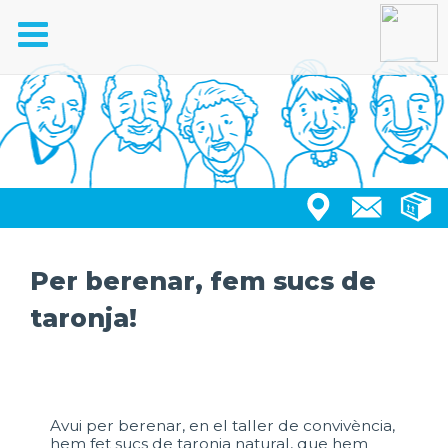
Toggle
navigation
Per berenar, fem sucs de
taronja!
Avui per berenar, en el taller de convivència,
hem fet sucs de taronja natural, que hem