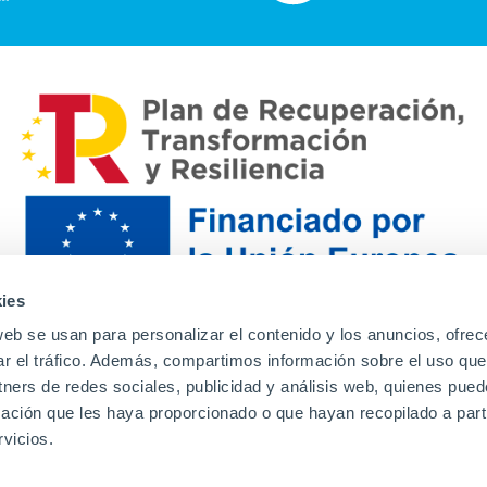
ies
web se usan para personalizar el contenido y los anuncios, ofrec
ar el tráfico. Además, compartimos información sobre el uso que
tners de redes sociales, publicidad y análisis web, quienes pue
ación que les haya proporcionado o que hayan recopilado a parti
Contacto
Canal de denuncias
Envia tu CV
Prove
vicios.
Aviso Legal
Política de privacidad
Política de Cook
Familias
Intranet
Incidencias
Soporte
L