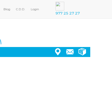
Blog
C.D.D.
Login
977 25 27 27