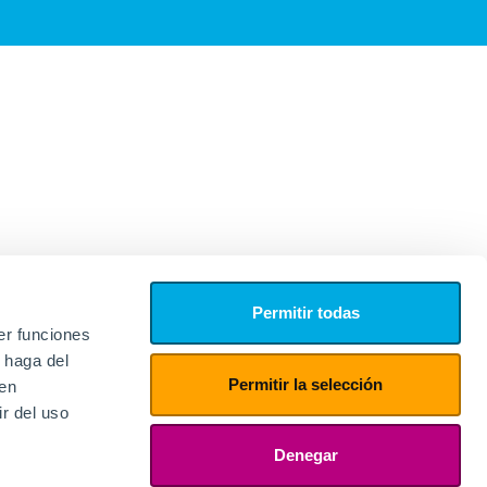
Permitir todas
er funciones
 haga del
Permitir la selección
den
r del uso
edores
ies
Denegar
ogin