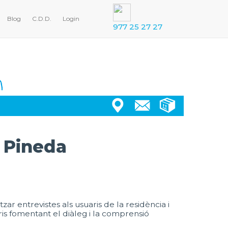
Blog
C.D.D.
Login
977 25 27 27
a Pineda
tzar entrevistes als usuaris de la residència i
ris fomentant el diàleg i la comprensió