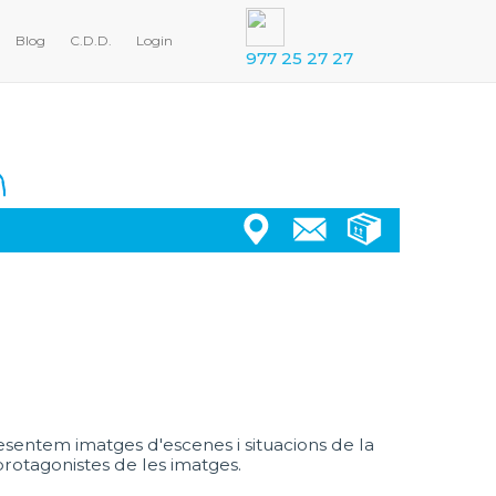
Blog
C.D.D.
Login
977 25 27 27
resentem imatges d'escenes i situacions de la
 protagonistes de les imatges.