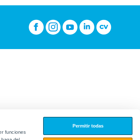
Permitir todas
er funciones
 haga del