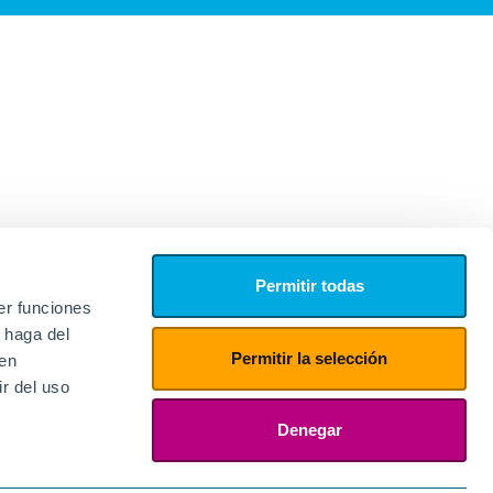
Permitir todas
er funciones
 haga del
Permitir la selección
den
r del uso
edores
ies
Denegar
ogin