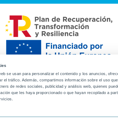
ies
web se usan para personalizar el contenido y los anuncios, ofrec
ar el tráfico. Además, compartimos información sobre el uso que
tners de redes sociales, publicidad y análisis web, quienes pue
ación que les haya proporcionado o que hayan recopilado a parti
Contacto
Canal de denuncias
Envia tu CV
Prove
vicios.
Aviso Legal
Política de privacidad
Política de Cook
Familias
Intranet
Incidencias
Soporte
L