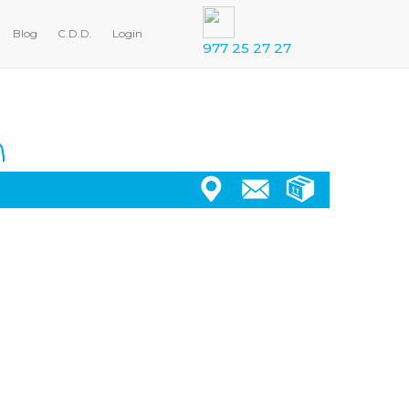
Blog
C.D.D.
Login
977 25 27 27