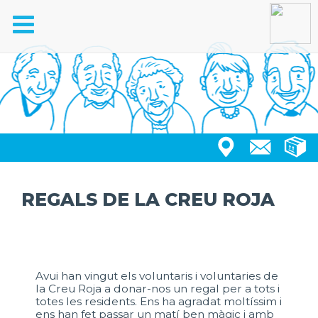
Toggle
navigation
REGALS DE LA CREU ROJA
Avui han vingut els voluntaris i voluntaries de
la Creu Roja a donar-nos un regal per a tots i
totes les residents. Ens ha agradat moltíssim i
ens han fet passar un matí ben màgic i amb