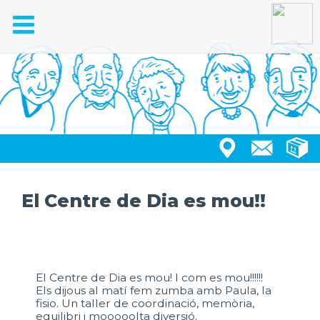
Toggle
navigation
El Centre de Dia es mou!!
El Centre de Dia es mou! I com es mou!!!!!!
Els dijous al matí fem zumba amb Paula, la
fisio. Un taller de coordinació, memòria,
equilibri i mooooolta diversió.