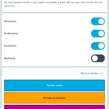
les haya proporcionado o que hayan recopilado a partir del uso que haya hecho de sus
servicios.
Selección
Necesarias
de
consentimiento
Preferencias
Estadística
Marketing
Mostrar detalles
Permitir todas
Permitir la selección