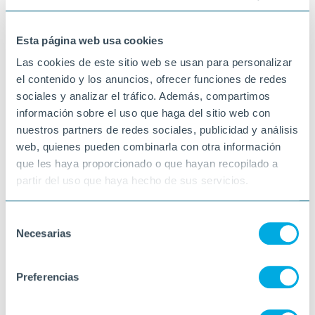
nostre centre!
30-10-2024
Esta página web usa cookies
RIUDOMS
Las cookies de este sitio web se usan para personalizar
el contenido y los anuncios, ofrecer funciones de redes
sociales y analizar el tráfico. Además, compartimos
información sobre el uso que haga del sitio web con
nuestros partners de redes sociales, publicidad y análisis
web, quienes pueden combinarla con otra información
que les haya proporcionado o que hayan recopilado a
partir del uso que haya hecho de sus servicios.
Selección
Necesarias
de
consentimiento
Preferencias