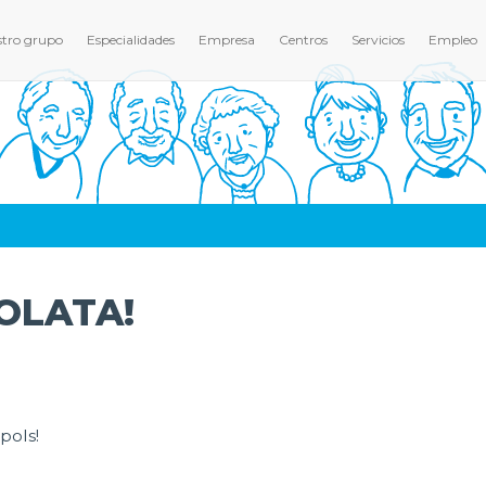
tro grupo
Especialidades
Empresa
Centros
Servicios
Empleo
OLATA!
pols!