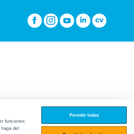
Permitir todas
er funciones
 haga del