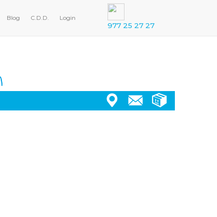
Blog
C.D.D.
Login
977 25 27 27