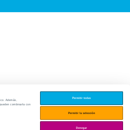
Permitir todas
fico. Además,
s pueden combinarla con
edores
Permitir la selección
ies
Denegar
ogin