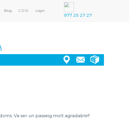
Blog
C.D.D.
Login
977 25 27 27
udoms. Va ser un passeig molt agradable!!