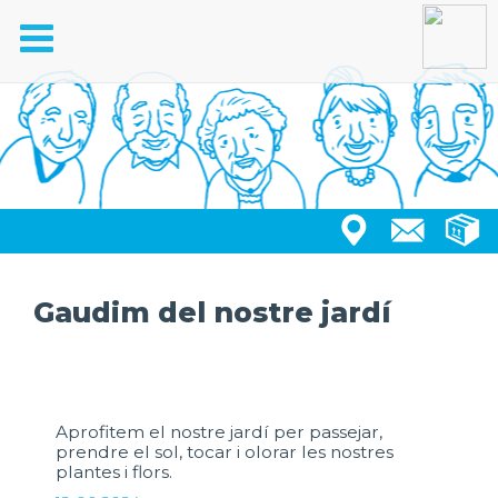
Toggle
navigation
Gaudim del nostre jardí
Aprofitem el nostre jardí per passejar,
prendre el sol, tocar i olorar les nostres
plantes i flors.