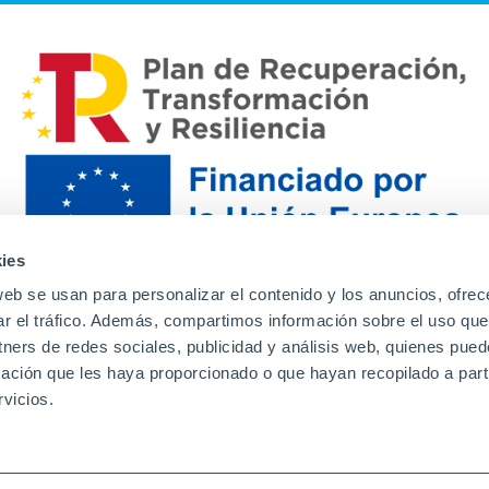
ies
web se usan para personalizar el contenido y los anuncios, ofrec
ar el tráfico. Además, compartimos información sobre el uso que
tners de redes sociales, publicidad y análisis web, quienes pue
ación que les haya proporcionado o que hayan recopilado a parti
Contacto
Canal de denuncias
Envia tu CV
Prove
vicios.
Aviso Legal
Política de privacidad
Política de Cook
Familias
Intranet
Incidencias
Soporte
L