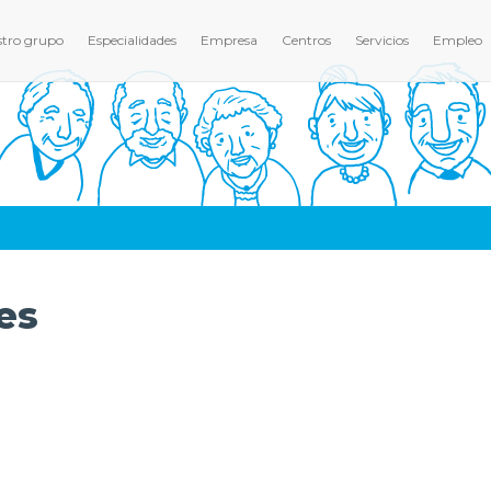
tro grupo
Especialidades
Empresa
Centros
Servicios
Empleo
es