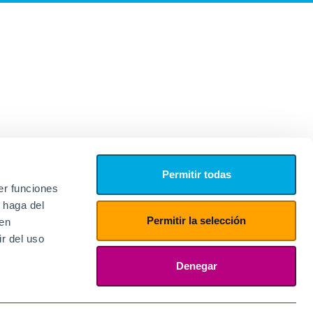
Permitir todas
er funciones
 haga del
Permitir la selección
den
r del uso
edores
ies
Denegar
ogin