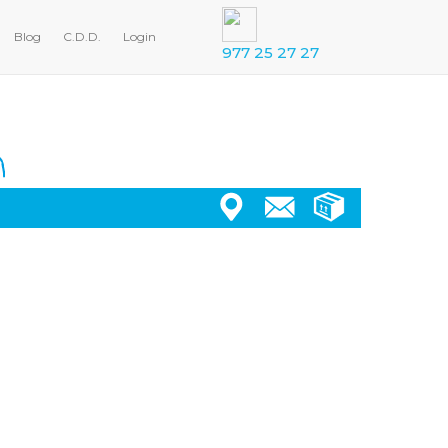
Blog
C.D.D.
Login
977 25 27 27