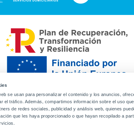
ies
web se usan para personalizar el contenido y los anuncios, ofrec
ar el tráfico. Además, compartimos información sobre el uso que
tners de redes sociales, publicidad y análisis web, quienes pue
ación que les haya proporcionado o que hayan recopilado a parti
Contacto
Canal de denuncias
Envia tu CV
Prove
vicios.
Aviso Legal
Política de privacidad
Política de Cook