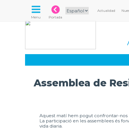
Actualidad
Nues
Menu
Portada
Assemblea de Res
Aquest matí hem pogut confrontar-nos so
La participació en les assemblees és fona
vida diaria.