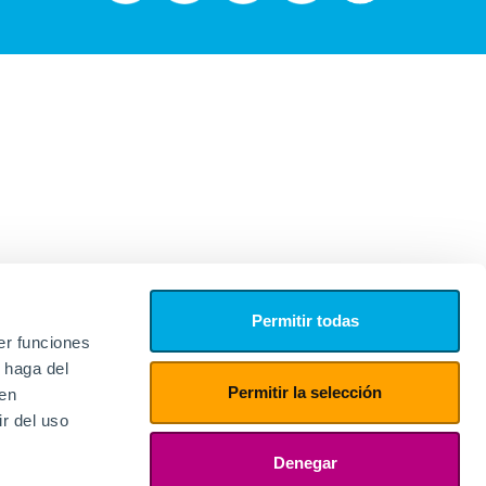
Permitir todas
er funciones
 haga del
Permitir la selección
den
r del uso
edores
ies
Denegar