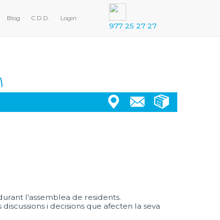
Blog
C.D.D.
Login
977 25 27 27
durant l'assemblea de residents.
 discussions i decisions que afecten la seva