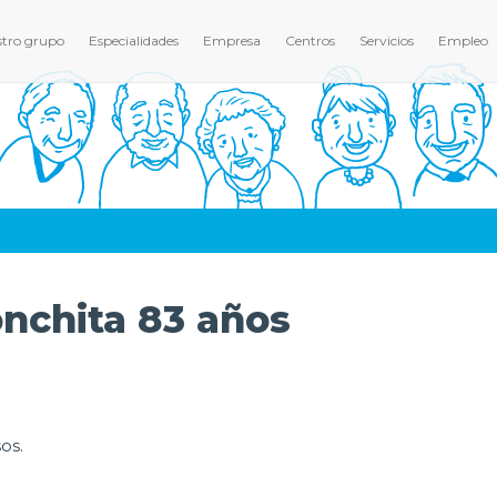
tro grupo
Especialidades
Empresa
Centros
Servicios
Empleo
nchita 83 años
os.