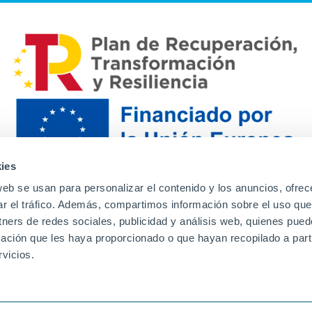
ies
web se usan para personalizar el contenido y los anuncios, ofrec
ar el tráfico. Además, compartimos información sobre el uso que
tners de redes sociales, publicidad y análisis web, quienes pue
ación que les haya proporcionado o que hayan recopilado a parti
Contacto
Canal de denuncias
Envia tu CV
Prove
vicios.
Aviso Legal
Política de privacidad
Política de Cook
Familias
Intranet
Incidencias
Soporte
L