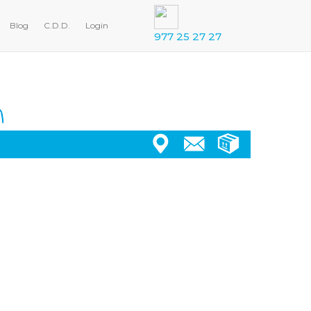
Blog
C.D.D.
Login
977 25 27 27