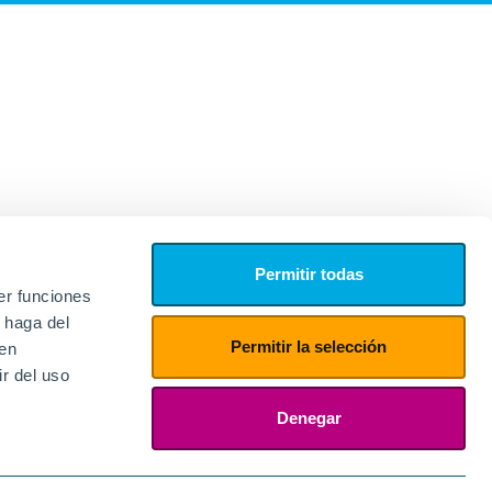
Permitir todas
er funciones
 haga del
Permitir la selección
den
r del uso
edores
ies
Denegar
ogin