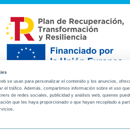
ies
web se usan para personalizar el contenido y los anuncios, ofrec
ar el tráfico. Además, compartimos información sobre el uso que
tners de redes sociales, publicidad y análisis web, quienes pue
ación que les haya proporcionado o que hayan recopilado a parti
Contacto
Canal de denuncias
Envia tu CV
Prove
vicios.
Aviso Legal
Política de privacidad
Política de Cook
Familias
Intranet
Incidencias
Soporte
L