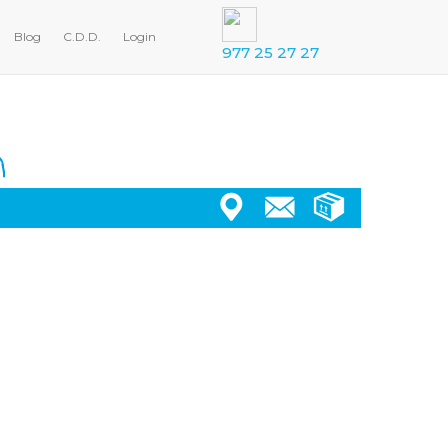
Blog
C.D.D.
Login
977 25 27 27