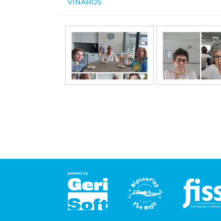
VINARÒS