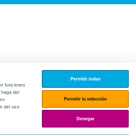
Permitir todas
er funciones
 haga del
Permitir la selección
den
r del uso
edores
ies
Denegar
ogin