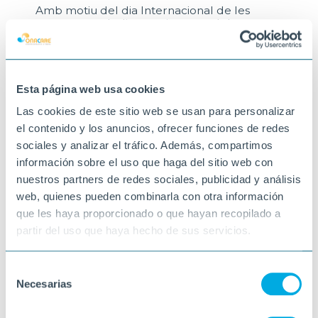
Amb motiu del dia Internacional de les
persones amb discapacitat, es celebren
diverses activitats on l'Onada Cerdanyola
participa activament. Desde les xerrades
"Què és la discapacitat", trobada inclusiva i
partit de bàsquet, Cercavila (on participem
com a membres actius de la Comissió de
Esta página web usa cookies
treball de l'àmbit de la Discapacitat) fins la
Las cookies de este sitio web se usan para personalizar
lectura del manifest. no us ho podeu perdre!
30-11-2023
el contenido y los anuncios, ofrecer funciones de redes
CERDANYOLA
sociales y analizar el tráfico. Además, compartimos
información sobre el uso que haga del sitio web con
nuestros partners de redes sociales, publicidad y análisis
web, quienes pueden combinarla con otra información
que les haya proporcionado o que hayan recopilado a
partir del uso que haya hecho de sus servicios.
Selección
Necesarias
de
consentimiento