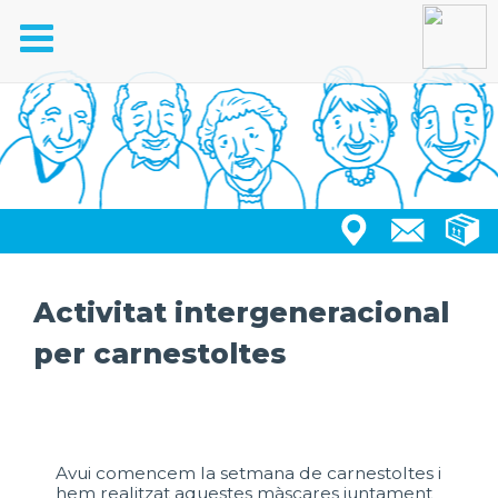
Toggle
navigation
Activitat intergeneracional
per carnestoltes
Avui comencem la setmana de carnestoltes i
hem realitzat aquestes màscares juntament