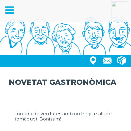
Toggle
navigation
NOVETAT GASTRONÒMICA
Torrada de verdures amb ou fregit i sals de
tomàquet. Boníssim!