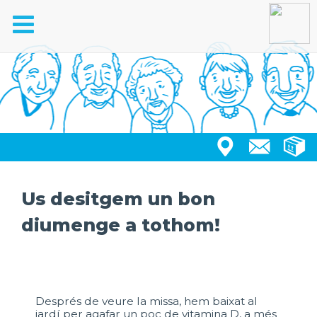
Toggle
navigation
Us desitgem un bon
diumenge a tothom!
Després de veure la missa, hem baixat al
jardí per agafar un poc de vitamina D, a més