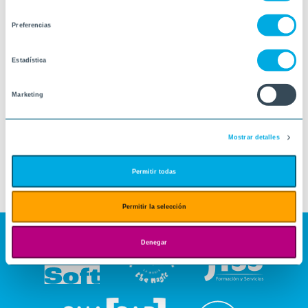
consentimiento
Preferencias
Estadística
Marketing
Mostrar detalles
Permitir todas
Permitir la selección
Denegar