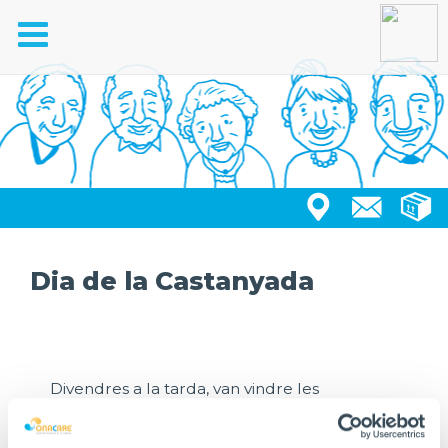
Toggle
navigation
Dia de la Castanyada
Divendres a la tarda, van vindre les
castanyeres carregades de castanyes i vam
aprofitar per baixar al jardí i berenar
castanyes calentetes fetes al foc! Mmm...