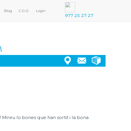
Blog
C.D.D.
Login
977 25 27 27
! Mireu lo bones que han sortit i la bona