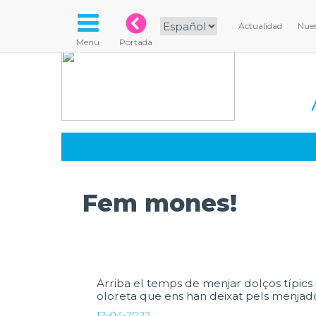
Actualidad
Nues
Menu
Portada
Fem mones!
Arriba el temps de menjar dolços típics i
oloreta que ens han deixat pels menjado
12-04-2022