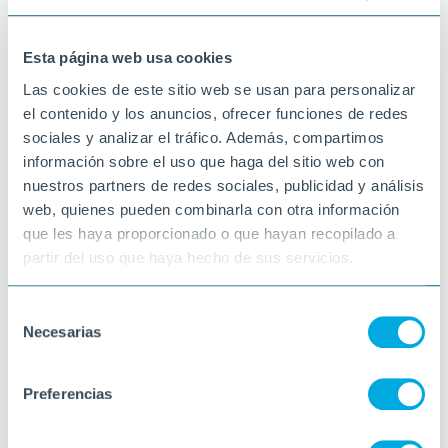
guapa l'han deixat!
25-07-2025
Esta página web usa cookies
VINARÒS
Las cookies de este sitio web se usan para personalizar
el contenido y los anuncios, ofrecer funciones de redes
sociales y analizar el tráfico. Además, compartimos
información sobre el uso que haga del sitio web con
nuestros partners de redes sociales, publicidad y análisis
web, quienes pueden combinarla con otra información
que les haya proporcionado o que hayan recopilado a
partir del uso que haya hecho de sus servicios.
Selección
Necesarias
de
consentimiento
Preferencias