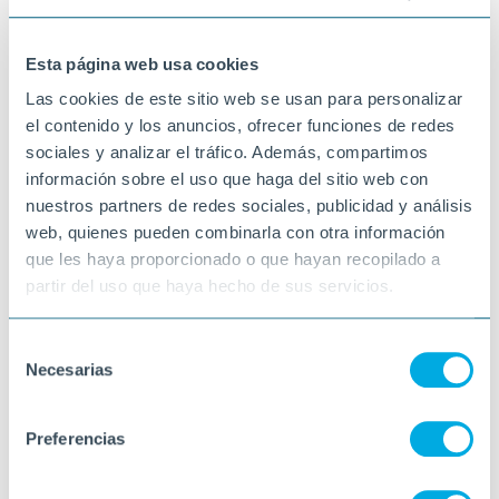
cop més per conversar!
09-07-2025
Esta página web usa cookies
VINARÒS
Las cookies de este sitio web se usan para personalizar
el contenido y los anuncios, ofrecer funciones de redes
sociales y analizar el tráfico. Además, compartimos
información sobre el uso que haga del sitio web con
nuestros partners de redes sociales, publicidad y análisis
web, quienes pueden combinarla con otra información
que les haya proporcionado o que hayan recopilado a
partir del uso que haya hecho de sus servicios.
Selección
Necesarias
de
consentimiento
Preferencias