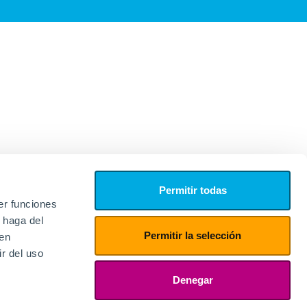
Permitir todas
er funciones
 haga del
Permitir la selección
den
r del uso
edores
ies
Denegar
ogin