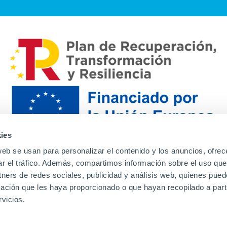
ies
web se usan para personalizar el contenido y los anuncios, ofrec
ar el tráfico. Además, compartimos información sobre el uso que
tners de redes sociales, publicidad y análisis web, quienes pue
ación que les haya proporcionado o que hayan recopilado a parti
Contacto
Canal de denuncias
Envia tu CV
Prove
vicios.
Aviso Legal
Política de privacidad
Política de Cook
Familias
Intranet
Incidencias
Soporte
L