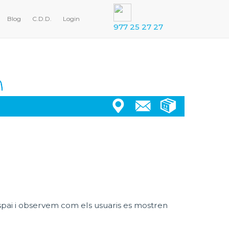
Blog
C.D.D.
Login
977 25 27 27
espai i observem com els usuaris es mostren