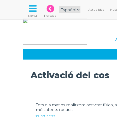
Actualidad
Nues
Menu
Portada
Activació del cos
Tots els matins realitzem activitat físi
més atents i actius.
12-03-2022