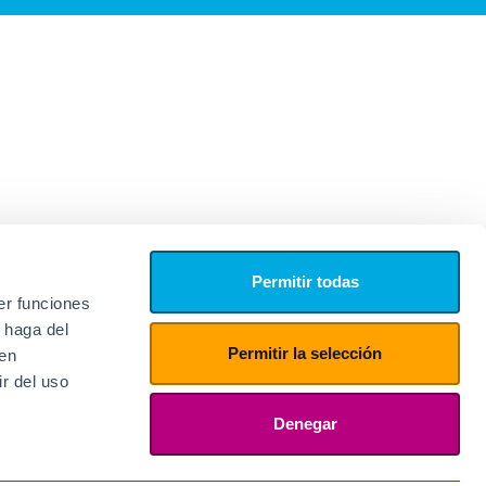
Permitir todas
er funciones
 haga del
Permitir la selección
den
r del uso
edores
ies
Denegar
ogin