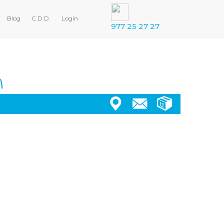
Blog
C.D.D.
Login
977 25 27 27