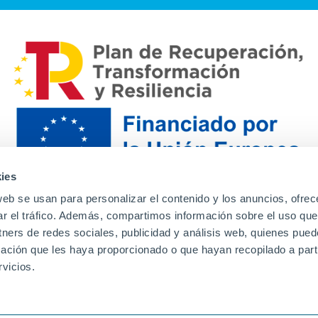
ies
web se usan para personalizar el contenido y los anuncios, ofrec
ar el tráfico. Además, compartimos información sobre el uso que
tners de redes sociales, publicidad y análisis web, quienes pue
ación que les haya proporcionado o que hayan recopilado a parti
Contacto
Canal de denuncias
Envia tu CV
Prove
vicios.
Aviso Legal
Política de privacidad
Política de Cook
Familias
Intranet
Incidencias
Soporte
L