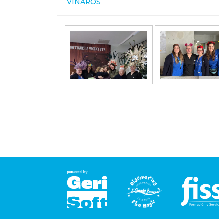
VINARÒS